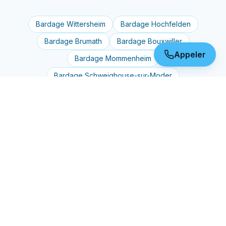
Bardage
Wittersheim
Bardage
Hochfelden
Bardage
Brumath
Bardage
Bouxwiller
Appeler
Bardage
Mommenheim
Bardage
Schweighouse-sur-Moder
Bardage
Mertzwiller
Bardage
Haguenau
Bardage
Bischwiller
Bardage
Saverne
Bardage
Wissembourg
Bardage
Soultz-sous-Forêts
Bardage
Niederbronn-les-Bains
Bardage
Pfaffenhoffen
Bardage
Drulingen
Bardage
Strasbourg
Bardage
Schiltigheim
Bardage
Bischheim
Bardage
Illkirch-Graffenstaden
Bardage
Lingolsheim
Bardage
Vendenheim