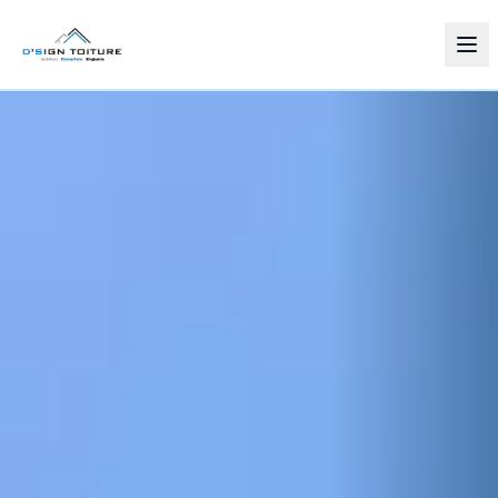
Services
Zones d'intervention
Réalisations
À propos
Contact
03 88 53 84 91
Demander un devis