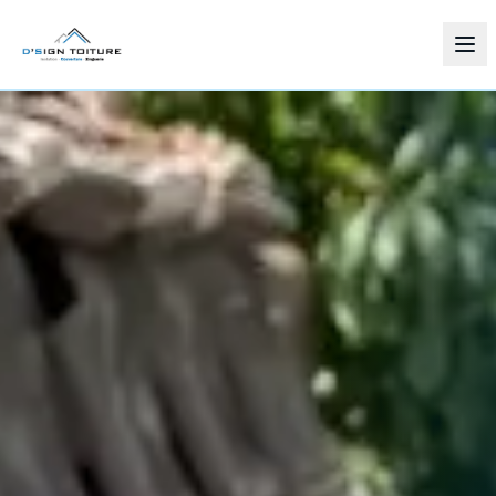
Services
Zones d'intervention
Réalisations
À propos
Contact
03 88 53 84 91
Demander un devis