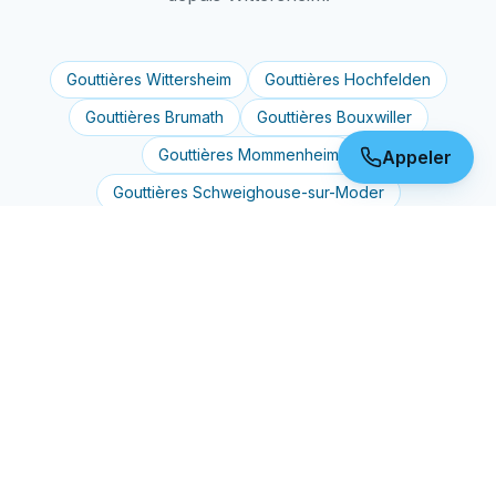
Gouttières
Wittersheim
Gouttières
Hochfelden
Gouttières
Brumath
Gouttières
Bouxwiller
Gouttières
Mommenheim
Appeler
Gouttières
Schweighouse-sur-Moder
Gouttières
Mertzwiller
Gouttières
Haguenau
Gouttières
Bischwiller
Gouttières
Saverne
Gouttières
Wissembourg
Gouttières
Soultz-sous-Forêts
Gouttières
Niederbronn-les-Bains
Gouttières
Pfaffenhoffen
Gouttières
Drulingen
Gouttières
Strasbourg
Gouttières
Schiltigheim
Gouttières
Bischheim
Gouttières
Illkirch-Graffenstaden