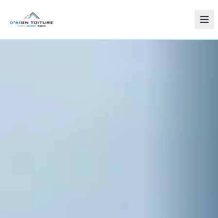
Services
Zones d'intervention
Réalisations
À propos
Contact
03 88 53 84 91
Demander un devis