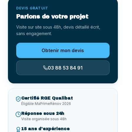
DEVIS GRATUIT
Parlons de votre projet
Visite sur site sous 48h, devis détaillé écrit,
sans engagement.
Obtenir mon devis
03 88 53 84 91
Certifié RGE Qualibat
Éligible MaPrimeRénov 2026
Réponse sous 24h
Visite organisée sous 48h
15 ans d'expérience